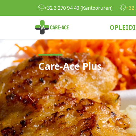
Overslaan en naar de inhoud gaan
+32 3 270 94 40 (Kantooruren)
+32 
OPLEID
Care-Ace Plus
Previous