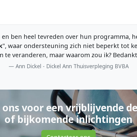
 programma, het supervriendelijk onthaal en 
t beperkt tot kennis van de toepassing. Ik heb 
ou ik? Bedankt aan het ganse
Care-Ace Team
.
erpleging BVBA
 ons voor een vrijblijvende d
of bijkomende inlichtingen