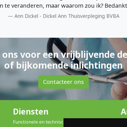
m te veranderen, maar waarom zou ik? Bedank
Ann Dickel - Dickel Ann Thuisverpleging BVBA
 ons voor een vrijblijvende d
of bijkomende inlichtingen
Contacteer ons
Diensten
A
Functionele en technische analyse
Ca