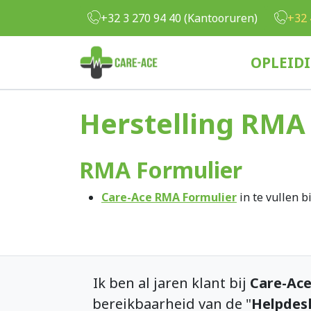
Overslaan en naar de inhoud gaan
+32 3 270 94 40 (Kantooruren)
+32 
OPLEID
Herstelling RMA
RMA Formulier
Care-Ace RMA Formulier
in te vullen b
Ik ben al jaren klant bij
Care-Ac
bereikbaarheid van de "
Helpdes