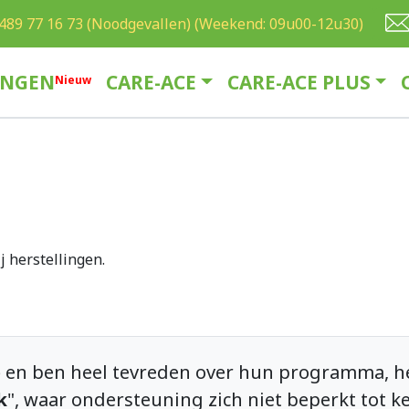
489 77 16 73 (Noodgevallen) (Weekend: 09u00-12u30)
INGEN
CARE-ACE
CARE-ACE PLUS
N
ieuw
ij herstellingen.
e
en ben heel tevreden over hun programma, het
k
", waar ondersteuning zich niet beperkt tot ke