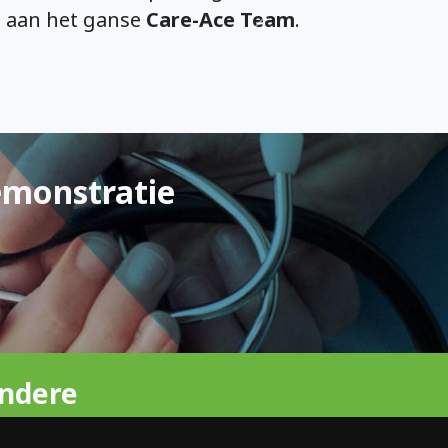
t aan het ganse
Care-Ace Team
.
Volgende
emonstratie
ndere
re-Ace Online