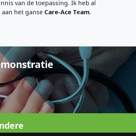
nnis van de toepassing. Ik heb al
t aan het ganse
Care-Ace Team
.
Volgende
emonstratie
ndere