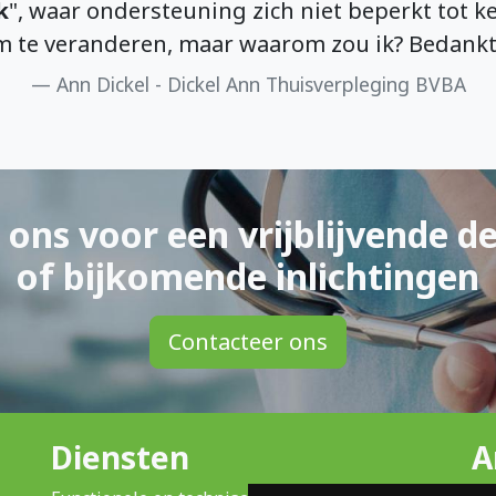
k
", waar ondersteuning zich niet beperkt tot ke
m te veranderen, maar waarom zou ik? Bedank
Ann Dickel - Dickel Ann Thuisverpleging BVBA
 ons voor een vrijblijvende d
of bijkomende inlichtingen
Contacteer ons
Diensten
A